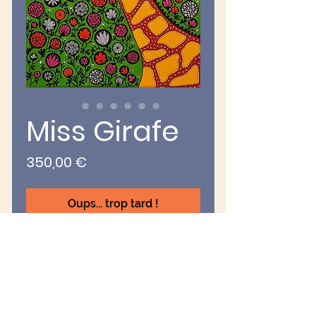
Miss Girafe
Prix
350,00 €
Oups... trop tard !
Miss Girage !
Oeuvre unique et originale
Tableau peinture acrylique,
feutre peinture