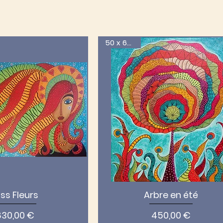
50 x 60 cm
ss Fleurs
Arbre en été
Prix
Prix
830,00 €
450,00 €