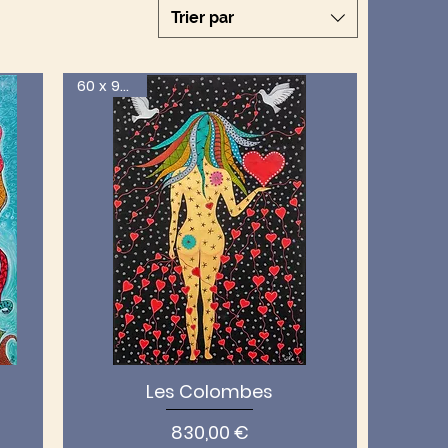
Trier par
60 x 92 cm
Les Colombes
Prix
830,00 €