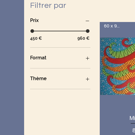
Filtrer par
Prix
60 x 90 cm
450 €
960 €
Format
Grand
Thème
Autre
Les Miss
Mi