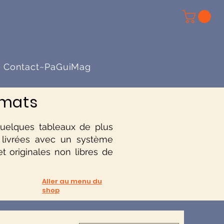
Contact~PaGuiMag
rmats
 quelques tableaux de plus
l
ivrées avec un système
t originales non libres de
Aller au menu du
shop