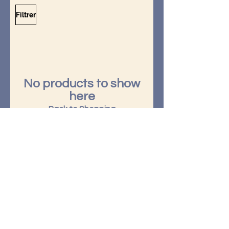
Filtrer
No products to show
here
Back to Shopping
Mentions légales
-
Protection des
données personnelles
-
Gestion des
cookies
-
CGV